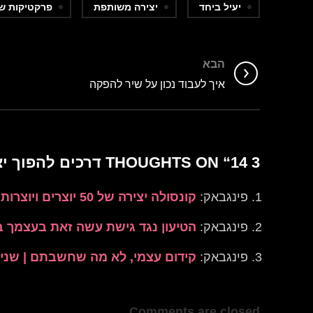
יעיל ביחד
יצירה משותפת
פרקטיקות ש
הבא
איך לעבוד נכון על שיר להפקה
3 THOUGHTS ON “
14 דרכים להפוך יצירה משותפת ליעילה וכיפית!
פינגבאק:
קונסולה יצירה של 50 יוצרים ויוצרות | שניר להב - מפיק מוזיקלי
פינגבאק:
הטיעון נגד גישת עשה זאת בעצמך בת
פינגבאק:
קידום עצמי, לא מה שחשבתם | שניר ל
Comments are closed.