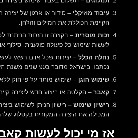
תמלוגים
– תשלום בעבור שימוש ביצירה במד
עיבוד מוזיקלי
– סידור או ארגון של יצירה 
הקיימת הכוללת את המילים והלחן.
זכות מוסרית
– בקצרה זו הזכות הניתנת לכל
לעשות שימוש כל פעולה פוגענית, סילוף או
נחלת הכלל
– יצירות שכל אדם רשאי לעשות
נכתבו, בישראל מדובר ב90 שנים משנת היצירה או 70 שנים ממות היוצר, המוקדם מביניהם.
שימוש הוגן
– שימוש מותר על פי חוק ללא צ
קאבר
– הקלטה או ביצוע חדש ליצירה קיימ
רישיון שימוש
– רישיון הניתן לשימוש ביצי
המכילה את היצירה המקורית בקטלוג שלה.
אז מי יכול לעשות קאב