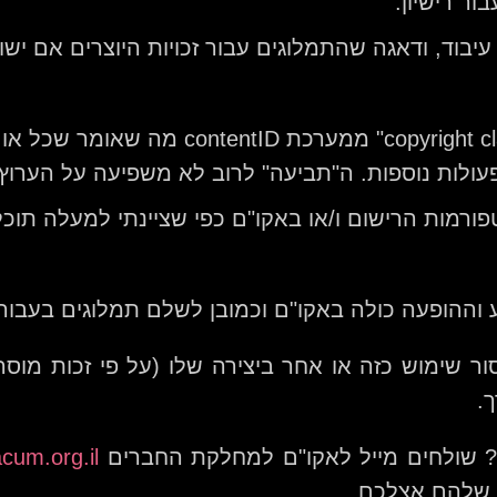
ר רישיון.
יבוד, ודאגה שהתמלוגים עבור זכויות היוצרים אם ישולמ
אם לא ביצעתם רישום אתם תקבלו "ht claim
עולות נוספות. ה"תביעה" לרוב לא משפיעה על הערוץ ו
מות הרישום ו/או באקו"ם כפי שציינתי למעלה תוכל
ע וההופעה כולה באקו"ם וכמובן לשלם תמלוגים בעבור
ור שימוש כזה או אחר ביצירה שלו (על פי זכות מוס
.
ם? שולחים מייל לאקו"ם למחלקת החברים
um.org.il
ל שלהם אצלכם.