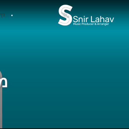
דף
מי