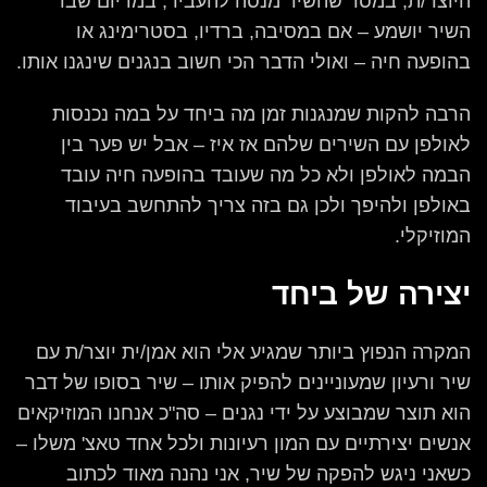
היוצר/ת, במסר שהשיר מנסה להעביר, במדיום שבו
השיר יושמע – אם במסיבה, ברדיו, בסטרימינג או
בהופעה חיה – ואולי הדבר הכי חשוב בנגנים שינגנו אותו.
הרבה להקות שמנגנות זמן מה ביחד על במה נכנסות
לאולפן עם השירים שלהם אז איז – אבל יש פער בין
הבמה לאולפן ולא כל מה שעובד בהופעה חיה עובד
באולפן ולהיפך ולכן גם בזה צריך להתחשב בעיבוד
המוזיקלי.
יצירה של ביחד
המקרה הנפוץ ביותר שמגיע אלי הוא אמן/ית יוצר/ת עם
שיר ורעיון שמעוניינים להפיק אותו – שיר בסופו של דבר
הוא תוצר שמבוצע על ידי נגנים – סה"כ אנחנו המוזיקאים
אנשים יצירתיים עם המון רעיונות ולכל אחד טאצ' משלו –
כשאני ניגש להפקה של שיר, אני נהנה מאוד לכתוב