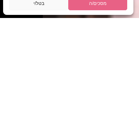
מסכים/ה
בטל/י