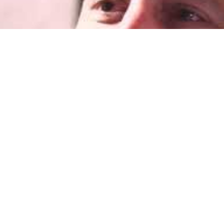
Click to accept marketing cookies and
enable this content