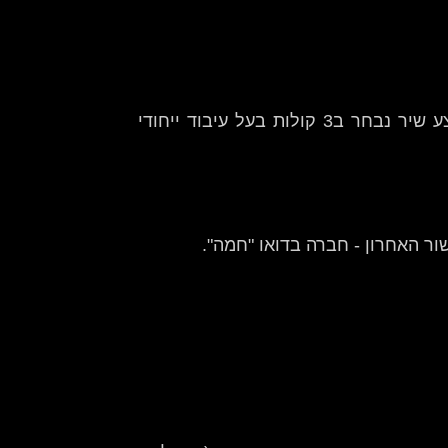
במהלך של כשעה וחצי עד שעתיים. דרך טכניקות למידה וביצוע אינטראקטיביות. תוכלו גם אתם לשיר ולבצע שיר נבחר ב3 קולות בעל עיבוד ייחודי
ור האחרון - חברה בדואו "חמה".