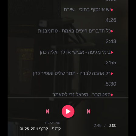
יש אינסוף בתוכי - שירת
4:26
כל הדברים היפים באמת - טרומבנות
2:43
בימי מגיפה - אבישי אדלר ואליה כהן
2:55
רק אהבה לבדה - תמר שליט ואופיר כהן
5:30
ספטמבר - מיכאל גריילסאמר
2:40
Next Song
Pause
Previous Song
Play
PLAYING
2:48
/
0:00
קרנף - קרנף ויהל פליוב